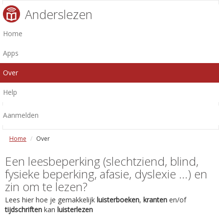
Anderslezen
Home
Apps
Over
Help
Aanmelden
Home
Over
Een leesbeperking (slechtziend, blind,
fysieke beperking, afasie, dyslexie ...) en
zin om te lezen?
Lees hier hoe je gemakkelijk
luisterboeken
,
kranten
en/of
tijdschriften
kan
luisterlezen