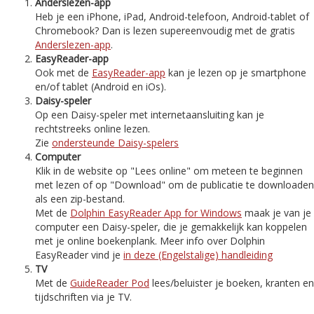
Anderslezen-app
Heb je een iPhone, iPad, Android-telefoon, Android-tablet of
Chromebook? Dan is lezen supereenvoudig met de gratis
Anderslezen-app
.
EasyReader-app
Ook met de
EasyReader-app
kan je lezen op je smartphone
en/of tablet (Android en iOs).
Daisy-speler
Op een Daisy-speler met internetaansluiting kan je
rechtstreeks online lezen.
Zie
ondersteunde Daisy-spelers
Computer
Klik in de website op "Lees online" om meteen te beginnen
met lezen of op "Download" om de publicatie te downloaden
als een zip-bestand.
Met de
Dolphin EasyReader App for Windows
maak je van je
computer een Daisy-speler, die je gemakkelijk kan koppelen
met je online boekenplank. Meer info over Dolphin
EasyReader vind je
in deze (Engelstalige) handleiding
TV
Met de
GuideReader Pod
lees/beluister je boeken, kranten en
tijdschriften via je TV.