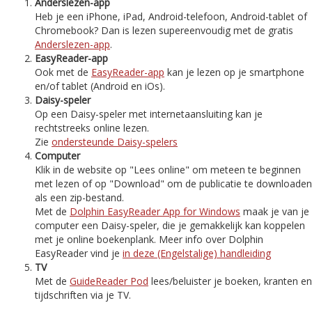
Anderslezen-app
Heb je een iPhone, iPad, Android-telefoon, Android-tablet of
Chromebook? Dan is lezen supereenvoudig met de gratis
Anderslezen-app
.
EasyReader-app
Ook met de
EasyReader-app
kan je lezen op je smartphone
en/of tablet (Android en iOs).
Daisy-speler
Op een Daisy-speler met internetaansluiting kan je
rechtstreeks online lezen.
Zie
ondersteunde Daisy-spelers
Computer
Klik in de website op "Lees online" om meteen te beginnen
met lezen of op "Download" om de publicatie te downloaden
als een zip-bestand.
Met de
Dolphin EasyReader App for Windows
maak je van je
computer een Daisy-speler, die je gemakkelijk kan koppelen
met je online boekenplank. Meer info over Dolphin
EasyReader vind je
in deze (Engelstalige) handleiding
TV
Met de
GuideReader Pod
lees/beluister je boeken, kranten en
tijdschriften via je TV.