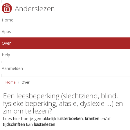
Anderslezen
Home
Apps
Over
Help
Aanmelden
Home
Over
Een leesbeperking (slechtziend, blind,
fysieke beperking, afasie, dyslexie ...) en
zin om te lezen?
Lees hier hoe je gemakkelijk
luisterboeken
,
kranten
en/of
tijdschriften
kan
luisterlezen