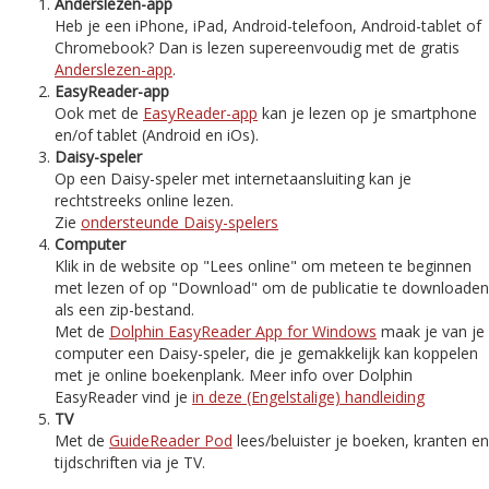
Anderslezen-app
Heb je een iPhone, iPad, Android-telefoon, Android-tablet of
Chromebook? Dan is lezen supereenvoudig met de gratis
Anderslezen-app
.
EasyReader-app
Ook met de
EasyReader-app
kan je lezen op je smartphone
en/of tablet (Android en iOs).
Daisy-speler
Op een Daisy-speler met internetaansluiting kan je
rechtstreeks online lezen.
Zie
ondersteunde Daisy-spelers
Computer
Klik in de website op "Lees online" om meteen te beginnen
met lezen of op "Download" om de publicatie te downloaden
als een zip-bestand.
Met de
Dolphin EasyReader App for Windows
maak je van je
computer een Daisy-speler, die je gemakkelijk kan koppelen
met je online boekenplank. Meer info over Dolphin
EasyReader vind je
in deze (Engelstalige) handleiding
TV
Met de
GuideReader Pod
lees/beluister je boeken, kranten en
tijdschriften via je TV.