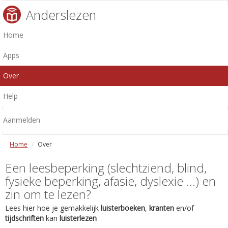
Anderslezen
Home
Apps
Over
Help
Aanmelden
Home
Over
Een leesbeperking (slechtziend, blind,
fysieke beperking, afasie, dyslexie ...) en
zin om te lezen?
Lees hier hoe je gemakkelijk
luisterboeken
,
kranten
en/of
tijdschriften
kan
luisterlezen