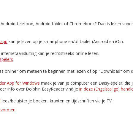
, Android-telefoon, Android-tablet of Chromebook? Dan is lezen supe
-app
kan je lezen op je smartphone en/of tablet (Android en iOs).
nternetaansluiting kan je rechtstreeks online lezen.
spelers
Lees online" om meteen te beginnen met lezen of op "Download" om d
der App for Windows
maak je van je computer een Daisy-speler, die 
eer info over Dolphin EasyReader vind je
in deze (Engelstalige) handl
d
lees/beluister je boeken, kranten en tijdschriften via je TV.
esvormen
.