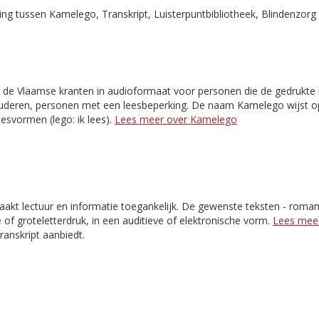
g tussen Kamelego, Transkript, Luisterpuntbibliotheek, Blindenzorg 
 de Vlaamse kranten in audioformaat voor personen die de gedrukte k
 ouderen, personen met een leesbeperking. De naam Kamelego wijst o
esvormen (lego: ik lees).
Lees meer over Kamelego
akt lectuur en informatie toegankelijk. De gewenste teksten - romans,
e of groteletterdruk, in een auditieve of elektronische vorm.
Lees meer
Transkript aanbiedt.