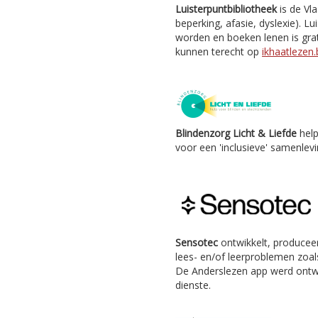
Luisterpuntbibliotheek
is de Vl
beperking, afasie, dyslexie). Lu
worden en boeken lenen is grat
kunnen terecht op
ikhaatlezen.
Blindenzorg Licht & Liefde
help
voor een 'inclusieve' samenlevi
Sensotec
ontwikkelt, producee
lees- en/of leerproblemen zoals
De Anderslezen app werd ontw
dienste.