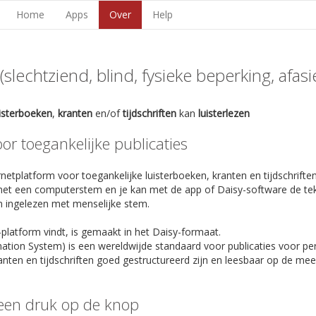
Home
Apps
Over
Help
lechtziend, blind, fysieke beperking, afasie,
uisterboeken
,
kranten
en/of
tijdschriften
kan
luisterlezen
r toegankelijke publicaties
netplatform voor toegankelijke luisterboeken, kranten en tijdschriften
et een computerstem en je kan met de app of Daisy-software de te
n ingelezen met menselijke stem.
-platform vindt, is gemaakt in het Daisy-formaat.
rmation System) is een wereldwijde standaard voor publicaties voor p
anten en tijdschriften goed gestructureerd zijn en leesbaar op de m
een druk op de knop