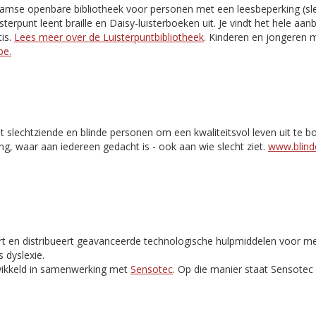
aamse openbare bibliotheek voor personen met een leesbeperking (slec
isterpunt leent braille en Daisy-luisterboeken uit. Je vindt het hele aa
is.
Lees meer over de Luisterpuntbibliotheek
. Kinderen en jongeren m
be.
t slechtziende en blinde personen om een kwaliteitsvol leven uit te 
ng, waar aan iedereen gedacht is - ook aan wie slecht ziet.
www.blinde
rt en distribueert geavanceerde technologische hulpmiddelen voor m
 dyslexie.
ikkeld in samenwerking met
Sensotec
. Op die manier staat Sensote