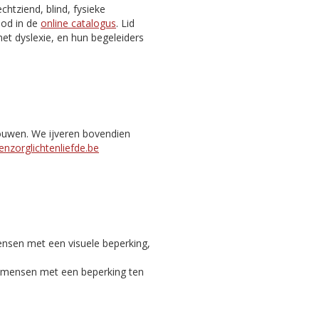
htziend, blind, fysieke
nbod in de
online catalogus
. Lid
et dyslexie, en hun begeleiders
bouwen. We ijveren bovendien
nzorglichtenliefde.be
ensen met een visuele beperking,
c mensen met een beperking ten