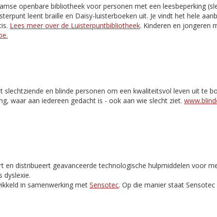
aamse openbare bibliotheek voor personen met een leesbeperking (slec
isterpunt leent braille en Daisy-luisterboeken uit. Je vindt het hele aa
is.
Lees meer over de Luisterpuntbibliotheek
. Kinderen en jongeren m
be.
t slechtziende en blinde personen om een kwaliteitsvol leven uit te 
ng, waar aan iedereen gedacht is - ook aan wie slecht ziet.
www.blinde
rt en distribueert geavanceerde technologische hulpmiddelen voor m
 dyslexie.
ikkeld in samenwerking met
Sensotec
. Op die manier staat Sensote