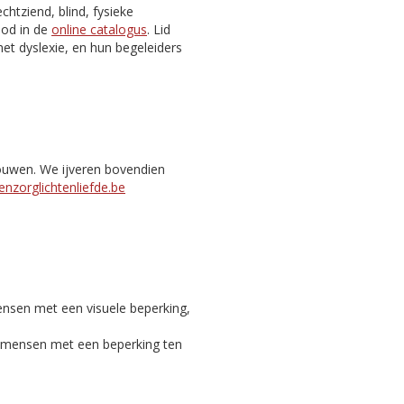
htziend, blind, fysieke
nbod in de
online catalogus
. Lid
et dyslexie, en hun begeleiders
bouwen. We ijveren bovendien
nzorglichtenliefde.be
ensen met een visuele beperking,
c mensen met een beperking ten