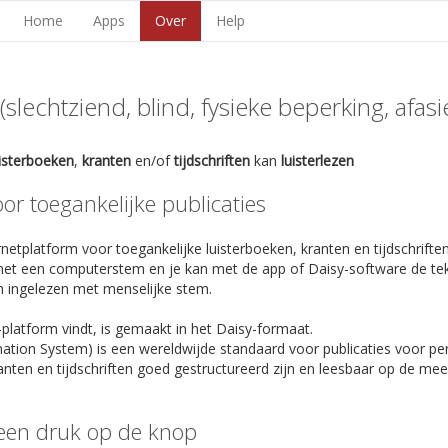
Home
Apps
Over
Help
lechtziend, blind, fysieke beperking, afasie,
uisterboeken
,
kranten
en/of
tijdschriften
kan
luisterlezen
r toegankelijke publicaties
netplatform voor toegankelijke luisterboeken, kranten en tijdschriften
et een computerstem en je kan met de app of Daisy-software de te
n ingelezen met menselijke stem.
-platform vindt, is gemaakt in het Daisy-formaat.
rmation System) is een wereldwijde standaard voor publicaties voor p
anten en tijdschriften goed gestructureerd zijn en leesbaar op de m
een druk op de knop