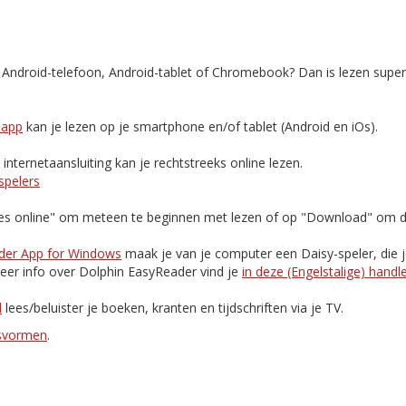
, Android-telefoon, Android-tablet of Chromebook? Dan is lezen supe
-app
kan je lezen op je smartphone en/of tablet (Android en iOs).
nternetaansluiting kan je rechtstreeks online lezen.
spelers
Lees online" om meteen te beginnen met lezen of op "Download" om d
der App for Windows
maak je van je computer een Daisy-speler, die 
eer info over Dolphin EasyReader vind je
in deze (Engelstalige) handl
d
lees/beluister je boeken, kranten en tijdschriften via je TV.
esvormen
.