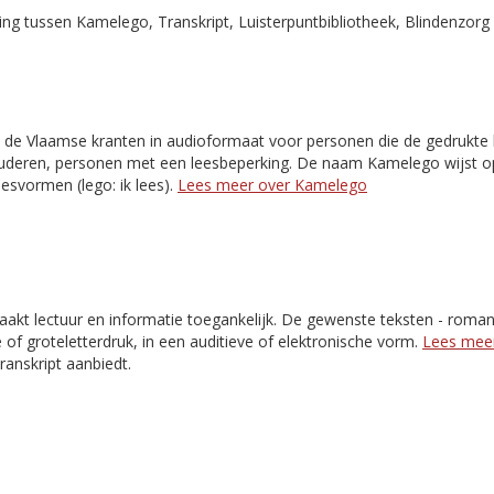
g tussen Kamelego, Transkript, Luisterpuntbibliotheek, Blindenzorg 
 de Vlaamse kranten in audioformaat voor personen die de gedrukte k
 ouderen, personen met een leesbeperking. De naam Kamelego wijst o
esvormen (lego: ik lees).
Lees meer over Kamelego
akt lectuur en informatie toegankelijk. De gewenste teksten - romans,
e of groteletterdruk, in een auditieve of elektronische vorm.
Lees meer
Transkript aanbiedt.