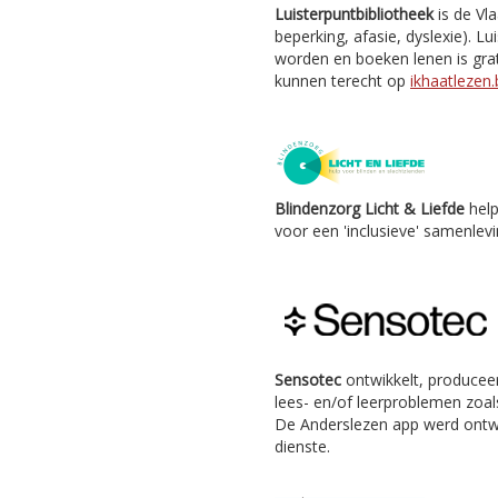
Luisterpuntbibliotheek
is de Vl
beperking, afasie, dyslexie). Lu
worden en boeken lenen is grat
kunnen terecht op
ikhaatlezen.
Blindenzorg Licht & Liefde
help
voor een 'inclusieve' samenlevi
Sensotec
ontwikkelt, producee
lees- en/of leerproblemen zoals
De Anderslezen app werd ontw
dienste.