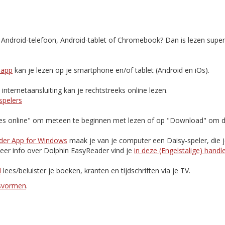
, Android-telefoon, Android-tablet of Chromebook? Dan is lezen supe
-app
kan je lezen op je smartphone en/of tablet (Android en iOs).
nternetaansluiting kan je rechtstreeks online lezen.
spelers
Lees online" om meteen te beginnen met lezen of op "Download" om d
der App for Windows
maak je van je computer een Daisy-speler, die 
eer info over Dolphin EasyReader vind je
in deze (Engelstalige) handl
d
lees/beluister je boeken, kranten en tijdschriften via je TV.
esvormen
.