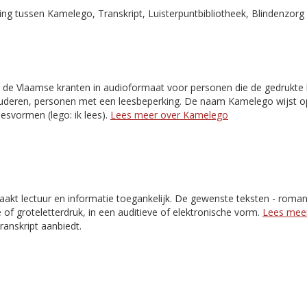
g tussen Kamelego, Transkript, Luisterpuntbibliotheek, Blindenzorg 
 de Vlaamse kranten in audioformaat voor personen die de gedrukte k
 ouderen, personen met een leesbeperking. De naam Kamelego wijst o
esvormen (lego: ik lees).
Lees meer over Kamelego
akt lectuur en informatie toegankelijk. De gewenste teksten - romans,
e of groteletterdruk, in een auditieve of elektronische vorm.
Lees meer
Transkript aanbiedt.