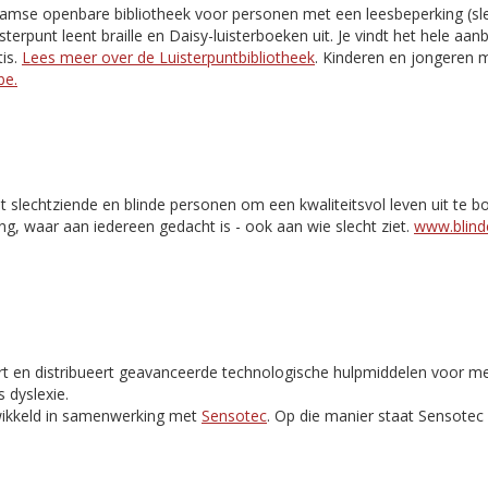
aamse openbare bibliotheek voor personen met een leesbeperking (slec
isterpunt leent braille en Daisy-luisterboeken uit. Je vindt het hele aa
is.
Lees meer over de Luisterpuntbibliotheek
. Kinderen en jongeren m
be.
t slechtziende en blinde personen om een kwaliteitsvol leven uit te 
ng, waar aan iedereen gedacht is - ook aan wie slecht ziet.
www.blinde
rt en distribueert geavanceerde technologische hulpmiddelen voor m
 dyslexie.
ikkeld in samenwerking met
Sensotec
. Op die manier staat Sensote