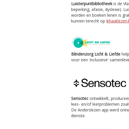
Luisterpuntbibliotheek
is de Vl
beperking, afasie, dyslexie). Lu
worden en boeken lenen is grat
kunnen terecht op
ikhaatlezen.
Blindenzorg Licht & Liefde
help
voor een 'inclusieve' samenlevi
Sensotec
ontwikkelt, producee
lees- en/of leerproblemen zoals
De Anderslezen app werd ontw
dienste.