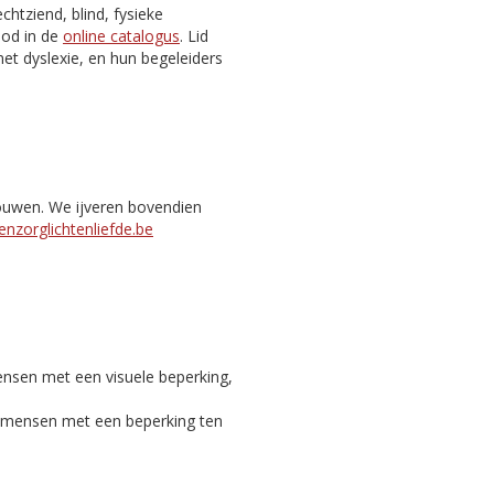
htziend, blind, fysieke
nbod in de
online catalogus
. Lid
et dyslexie, en hun begeleiders
bouwen. We ijveren bovendien
nzorglichtenliefde.be
ensen met een visuele beperking,
c mensen met een beperking ten