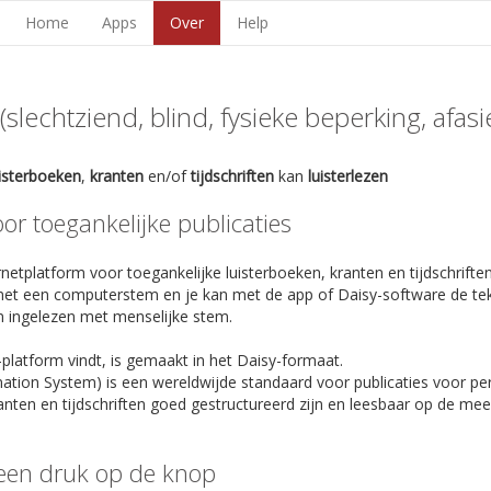
Home
Apps
Over
Help
lechtziend, blind, fysieke beperking, afasie,
uisterboeken
,
kranten
en/of
tijdschriften
kan
luisterlezen
r toegankelijke publicaties
netplatform voor toegankelijke luisterboeken, kranten en tijdschriften
et een computerstem en je kan met de app of Daisy-software de te
n ingelezen met menselijke stem.
-platform vindt, is gemaakt in het Daisy-formaat.
rmation System) is een wereldwijde standaard voor publicaties voor p
anten en tijdschriften goed gestructureerd zijn en leesbaar op de m
een druk op de knop