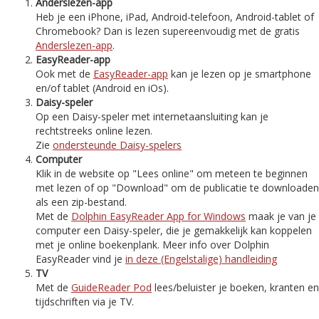
Anderslezen-app
Heb je een iPhone, iPad, Android-telefoon, Android-tablet of
Chromebook? Dan is lezen supereenvoudig met de gratis
Anderslezen-app
.
EasyReader-app
Ook met de
EasyReader-app
kan je lezen op je smartphone
en/of tablet (Android en iOs).
Daisy-speler
Op een Daisy-speler met internetaansluiting kan je
rechtstreeks online lezen.
Zie
ondersteunde Daisy-spelers
Computer
Klik in de website op "Lees online" om meteen te beginnen
met lezen of op "Download" om de publicatie te downloaden
als een zip-bestand.
Met de
Dolphin EasyReader App for Windows
maak je van je
computer een Daisy-speler, die je gemakkelijk kan koppelen
met je online boekenplank. Meer info over Dolphin
EasyReader vind je
in deze (Engelstalige) handleiding
TV
Met de
GuideReader Pod
lees/beluister je boeken, kranten en
tijdschriften via je TV.