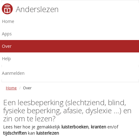
Anderslezen
Home
Apps
Over
Help
Aanmelden
Home
Over
Een leesbeperking (slechtziend, blind,
fysieke beperking, afasie, dyslexie ...) en
zin om te lezen?
Lees hier hoe je gemakkelijk
luisterboeken
,
kranten
en/of
tijdschriften
kan
luisterlezen