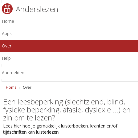
Anderslezen
Home
Apps
Over
Help
Aanmelden
Home
Over
Een leesbeperking (slechtziend, blind,
fysieke beperking, afasie, dyslexie ...) en
zin om te lezen?
Lees hier hoe je gemakkelijk
luisterboeken
,
kranten
en/of
tijdschriften
kan
luisterlezen