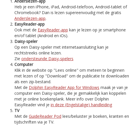
Anderslezen-app
Heb je een iPhone, iPad, Android-telefoon, Android-tablet of
Chromebook? Dan is lezen supereenvoudig met de gratis
Anderslezen-app
.
EasyReader-app
Ook met de
EasyReader-app
kan je lezen op je smartphone
en/of tablet (Android en iOs).
Daisy-speler
Op een Daisy-speler met internetaansluiting kan je
rechtstreeks online lezen.
Zie
ondersteunde Daisy-spelers
Computer
Klik in de website op "Lees online" om meteen te beginnen
met lezen of op "Download" om de publicatie te downloaden
als een zip-bestand.
Met de
Dolphin EasyReader App for Windows
maak je van je
computer een Daisy-speler, die je gemakkelijk kan koppelen
met je online boekenplank. Meer info over Dolphin
EasyReader vind je
in deze (Engelstalige) handleiding
TV
Met de
GuideReader Pod
lees/beluister je boeken, kranten en
tijdschriften via je TV.