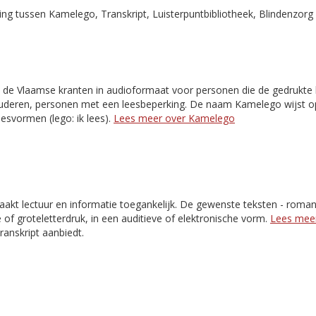
g tussen Kamelego, Transkript, Luisterpuntbibliotheek, Blindenzorg 
 de Vlaamse kranten in audioformaat voor personen die de gedrukte k
 ouderen, personen met een leesbeperking. De naam Kamelego wijst o
esvormen (lego: ik lees).
Lees meer over Kamelego
akt lectuur en informatie toegankelijk. De gewenste teksten - romans,
e of groteletterdruk, in een auditieve of elektronische vorm.
Lees meer
Transkript aanbiedt.