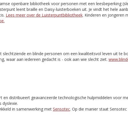
aamse openbare bibliotheek voor personen met een leesbeperking (slec
isterpunt leent braille en Daisy-luisterboeken uit. Je vindt het hele aa
is.
Lees meer over de Luisterpuntbibliotheek
. Kinderen en jongeren m
be.
t slechtziende en blinde personen om een kwaliteitsvol leven uit te 
ng, waar aan iedereen gedacht is - ook aan wie slecht ziet.
www.blinde
rt en distribueert geavanceerde technologische hulpmiddelen voor m
 dyslexie.
ikkeld in samenwerking met
Sensotec
. Op die manier staat Sensote