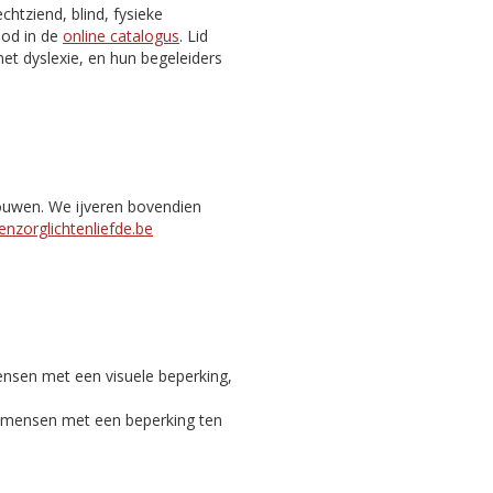
htziend, blind, fysieke
nbod in de
online catalogus
. Lid
et dyslexie, en hun begeleiders
bouwen. We ijveren bovendien
nzorglichtenliefde.be
ensen met een visuele beperking,
c mensen met een beperking ten