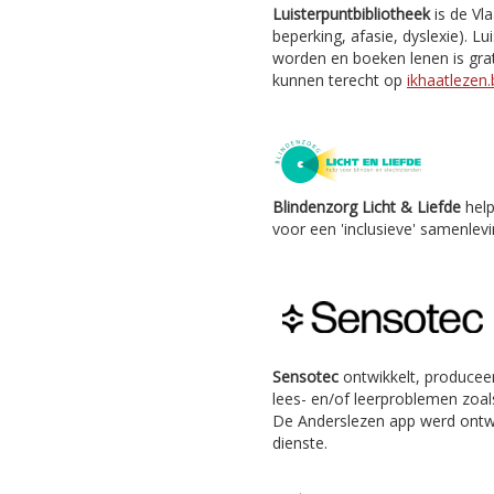
Luisterpuntbibliotheek
is de Vl
beperking, afasie, dyslexie). Lu
worden en boeken lenen is grat
kunnen terecht op
ikhaatlezen.
Blindenzorg Licht & Liefde
help
voor een 'inclusieve' samenlevi
Sensotec
ontwikkelt, producee
lees- en/of leerproblemen zoals
De Anderslezen app werd ontw
dienste.