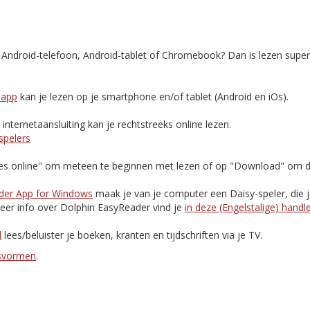
, Android-telefoon, Android-tablet of Chromebook? Dan is lezen supe
-app
kan je lezen op je smartphone en/of tablet (Android en iOs).
nternetaansluiting kan je rechtstreeks online lezen.
spelers
Lees online" om meteen te beginnen met lezen of op "Download" om d
der App for Windows
maak je van je computer een Daisy-speler, die 
eer info over Dolphin EasyReader vind je
in deze (Engelstalige) handl
d
lees/beluister je boeken, kranten en tijdschriften via je TV.
esvormen
.