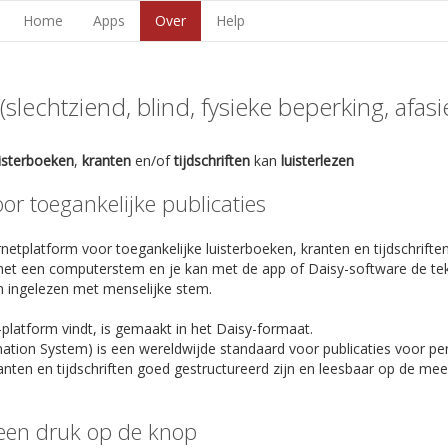
Home
Apps
Over
Help
lechtziend, blind, fysieke beperking, afasie,
uisterboeken
,
kranten
en/of
tijdschriften
kan
luisterlezen
r toegankelijke publicaties
netplatform voor toegankelijke luisterboeken, kranten en tijdschriften
et een computerstem en je kan met de app of Daisy-software de te
n ingelezen met menselijke stem.
-platform vindt, is gemaakt in het Daisy-formaat.
rmation System) is een wereldwijde standaard voor publicaties voor p
anten en tijdschriften goed gestructureerd zijn en leesbaar op de m
een druk op de knop