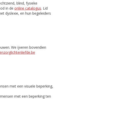
htziend, blind, fysieke
nbod in de
online catalogus
. Lid
et dyslexie, en hun begeleiders
bouwen. We ijveren bovendien
nzorglichtenliefde.be
ensen met een visuele beperking,
c mensen met een beperking ten