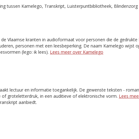
g tussen Kamelego, Transkript, Luisterpuntbibliotheek, Blindenzorg 
 de Vlaamse kranten in audioformaat voor personen die de gedrukte k
 ouderen, personen met een leesbeperking. De naam Kamelego wijst o
esvormen (lego: ik lees).
Lees meer over Kamelego
akt lectuur en informatie toegankelijk. De gewenste teksten - romans,
e of groteletterdruk, in een auditieve of elektronische vorm.
Lees meer
Transkript aanbiedt.