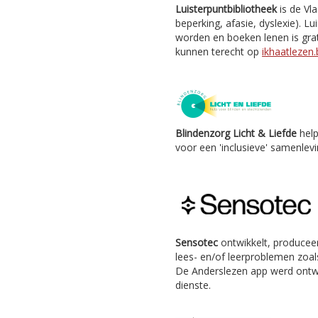
Luisterpuntbibliotheek
is de Vl
beperking, afasie, dyslexie). Lu
worden en boeken lenen is grat
kunnen terecht op
ikhaatlezen.
Blindenzorg Licht & Liefde
help
voor een 'inclusieve' samenlevi
Sensotec
ontwikkelt, producee
lees- en/of leerproblemen zoals
De Anderslezen app werd ontw
dienste.