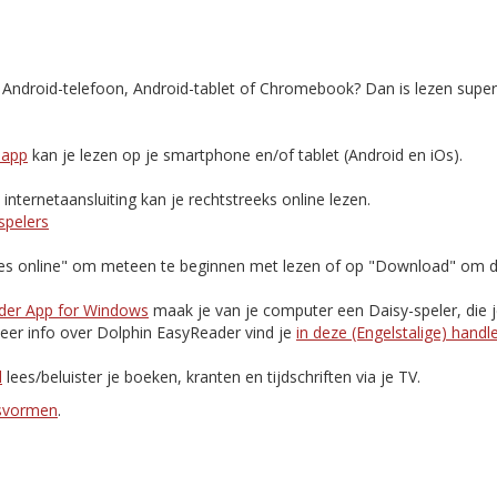
, Android-telefoon, Android-tablet of Chromebook? Dan is lezen supe
-app
kan je lezen op je smartphone en/of tablet (Android en iOs).
nternetaansluiting kan je rechtstreeks online lezen.
spelers
Lees online" om meteen te beginnen met lezen of op "Download" om d
der App for Windows
maak je van je computer een Daisy-speler, die 
eer info over Dolphin EasyReader vind je
in deze (Engelstalige) handl
d
lees/beluister je boeken, kranten en tijdschriften via je TV.
esvormen
.