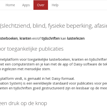
Home
Apps
Over
Help
lechtziend, blind, fysieke beperking, afasie,
uisterboeken
,
kranten
en/of
tijdschriften
kan
luisterlezen
r toegankelijke publicaties
netplatform voor toegankelijke luisterboeken, kranten en tijdschriften
et een computerstem en je kan met de app of Daisy-software de te
n ingelezen met menselijke stem.
-platform vindt, is gemaakt in het Daisy-formaat.
rmation System) is een wereldwijde standaard voor publicaties voor p
anten en tijdschriften goed gestructureerd zijn en leesbaar op de m
een druk op de knop