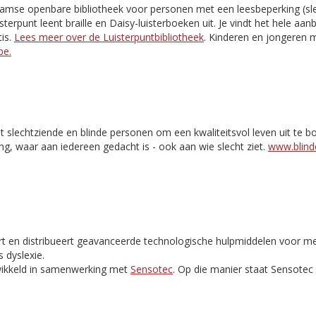
aamse openbare bibliotheek voor personen met een leesbeperking (slec
isterpunt leent braille en Daisy-luisterboeken uit. Je vindt het hele aa
is.
Lees meer over de Luisterpuntbibliotheek
. Kinderen en jongeren m
be.
t slechtziende en blinde personen om een kwaliteitsvol leven uit te 
ng, waar aan iedereen gedacht is - ook aan wie slecht ziet.
www.blinde
rt en distribueert geavanceerde technologische hulpmiddelen voor m
 dyslexie.
ikkeld in samenwerking met
Sensotec
. Op die manier staat Sensote