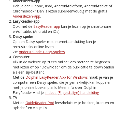
Anderslezen-app
Heb je een iPhone, iPad, Android-telefoon, Android-tablet of
Chromebook? Dan is lezen supereenvoudig met de gratis
Anderslezen-app
.
EasyReader-app
Ook met de
EasyReader-app
kan je lezen op je smartphone
en/of tablet (Android en iOs).
Daisy-speler
Op een Daisy-speler met internetaansluiting kan je
rechtstreeks online lezen.
Zie
ondersteunde Daisy-spelers
Computer
Klik in de website op "Lees online" om meteen te beginnen
met lezen of op "Download" om de publicatie te downloaden
als een zip-bestand.
Met de
Dolphin EasyReader App for Windows
maak je van je
computer een Daisy-speler, die je gemakkelijk kan koppelen
met je online boekenplank. Meer info over Dolphin
EasyReader vind je
in deze (Engelstalige) handleiding
TV
Met de
GuideReader Pod
lees/beluister je boeken, kranten en
tijdschriften via je TV.