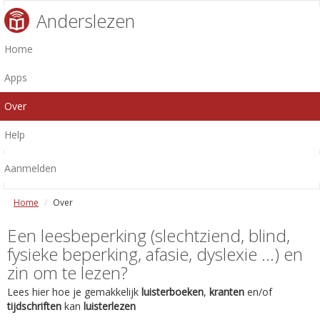
Anderslezen
Home
Apps
Over
Help
Aanmelden
Home
Over
Een leesbeperking (slechtziend, blind,
fysieke beperking, afasie, dyslexie ...) en
zin om te lezen?
Lees hier hoe je gemakkelijk
luisterboeken
,
kranten
en/of
tijdschriften
kan
luisterlezen