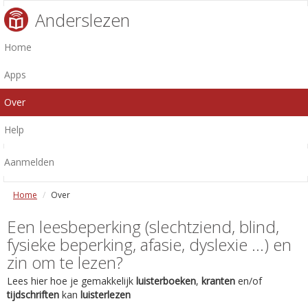
Anderslezen
Home
Apps
Over
Help
Aanmelden
Home
Over
Een leesbeperking (slechtziend, blind,
fysieke beperking, afasie, dyslexie ...) en
zin om te lezen?
Lees hier hoe je gemakkelijk
luisterboeken
,
kranten
en/of
tijdschriften
kan
luisterlezen