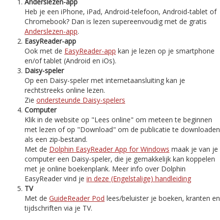
Anderslezen-app
Heb je een iPhone, iPad, Android-telefoon, Android-tablet of
Chromebook? Dan is lezen supereenvoudig met de gratis
Anderslezen-app
.
EasyReader-app
Ook met de
EasyReader-app
kan je lezen op je smartphone
en/of tablet (Android en iOs).
Daisy-speler
Op een Daisy-speler met internetaansluiting kan je
rechtstreeks online lezen.
Zie
ondersteunde Daisy-spelers
Computer
Klik in de website op "Lees online" om meteen te beginnen
met lezen of op "Download" om de publicatie te downloaden
als een zip-bestand.
Met de
Dolphin EasyReader App for Windows
maak je van je
computer een Daisy-speler, die je gemakkelijk kan koppelen
met je online boekenplank. Meer info over Dolphin
EasyReader vind je
in deze (Engelstalige) handleiding
TV
Met de
GuideReader Pod
lees/beluister je boeken, kranten en
tijdschriften via je TV.