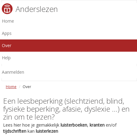
Anderslezen
Home
Apps
Over
Help
Aanmelden
Home
Over
Een leesbeperking (slechtziend, blind,
fysieke beperking, afasie, dyslexie ...) en
zin om te lezen?
Lees hier hoe je gemakkelijk
luisterboeken
,
kranten
en/of
tijdschriften
kan
luisterlezen