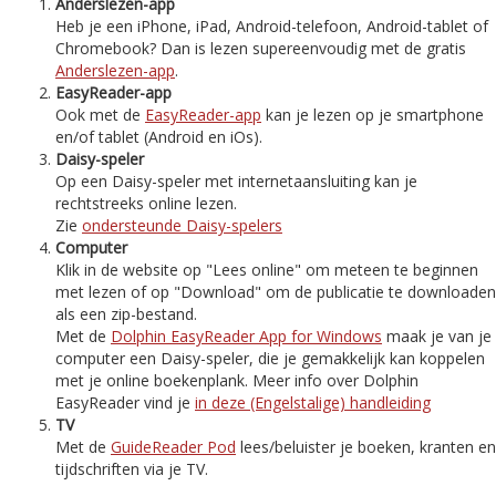
Anderslezen-app
Heb je een iPhone, iPad, Android-telefoon, Android-tablet of
Chromebook? Dan is lezen supereenvoudig met de gratis
Anderslezen-app
.
EasyReader-app
Ook met de
EasyReader-app
kan je lezen op je smartphone
en/of tablet (Android en iOs).
Daisy-speler
Op een Daisy-speler met internetaansluiting kan je
rechtstreeks online lezen.
Zie
ondersteunde Daisy-spelers
Computer
Klik in de website op "Lees online" om meteen te beginnen
met lezen of op "Download" om de publicatie te downloaden
als een zip-bestand.
Met de
Dolphin EasyReader App for Windows
maak je van je
computer een Daisy-speler, die je gemakkelijk kan koppelen
met je online boekenplank. Meer info over Dolphin
EasyReader vind je
in deze (Engelstalige) handleiding
TV
Met de
GuideReader Pod
lees/beluister je boeken, kranten en
tijdschriften via je TV.