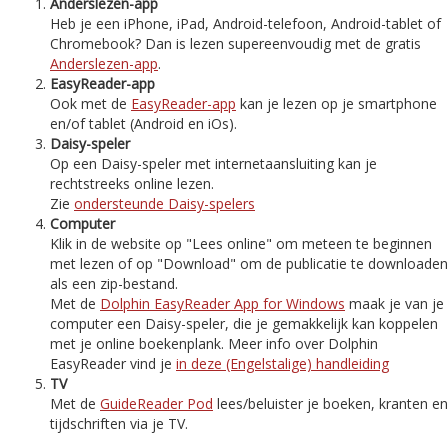
Anderslezen-app
Heb je een iPhone, iPad, Android-telefoon, Android-tablet of
Chromebook? Dan is lezen supereenvoudig met de gratis
Anderslezen-app
.
EasyReader-app
Ook met de
EasyReader-app
kan je lezen op je smartphone
en/of tablet (Android en iOs).
Daisy-speler
Op een Daisy-speler met internetaansluiting kan je
rechtstreeks online lezen.
Zie
ondersteunde Daisy-spelers
Computer
Klik in de website op "Lees online" om meteen te beginnen
met lezen of op "Download" om de publicatie te downloaden
als een zip-bestand.
Met de
Dolphin EasyReader App for Windows
maak je van je
computer een Daisy-speler, die je gemakkelijk kan koppelen
met je online boekenplank. Meer info over Dolphin
EasyReader vind je
in deze (Engelstalige) handleiding
TV
Met de
GuideReader Pod
lees/beluister je boeken, kranten en
tijdschriften via je TV.