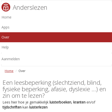
Anderslezen
Home
Apps
Over
Help
Aanmelden
Home
Over
Een leesbeperking (slechtziend, blind,
fysieke beperking, afasie, dyslexie ...) en
zin om te lezen?
Lees hier hoe je gemakkelijk
luisterboeken
,
kranten
en/of
tijdschriften
kan
luisterlezen