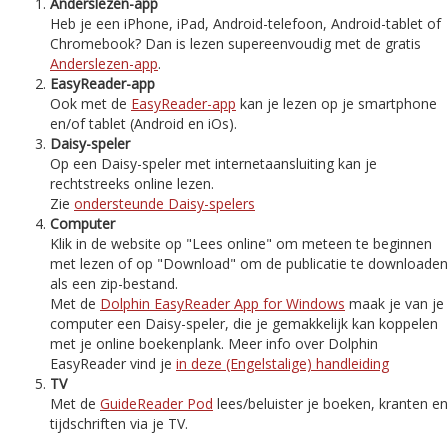
Anderslezen-app
Heb je een iPhone, iPad, Android-telefoon, Android-tablet of
Chromebook? Dan is lezen supereenvoudig met de gratis
Anderslezen-app
.
EasyReader-app
Ook met de
EasyReader-app
kan je lezen op je smartphone
en/of tablet (Android en iOs).
Daisy-speler
Op een Daisy-speler met internetaansluiting kan je
rechtstreeks online lezen.
Zie
ondersteunde Daisy-spelers
Computer
Klik in de website op "Lees online" om meteen te beginnen
met lezen of op "Download" om de publicatie te downloaden
als een zip-bestand.
Met de
Dolphin EasyReader App for Windows
maak je van je
computer een Daisy-speler, die je gemakkelijk kan koppelen
met je online boekenplank. Meer info over Dolphin
EasyReader vind je
in deze (Engelstalige) handleiding
TV
Met de
GuideReader Pod
lees/beluister je boeken, kranten en
tijdschriften via je TV.