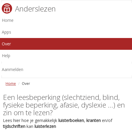
Anderslezen
Home
Apps
Over
Help
Aanmelden
Home
Over
Een leesbeperking (slechtziend, blind,
fysieke beperking, afasie, dyslexie ...) en
zin om te lezen?
Lees hier hoe je gemakkelijk
luisterboeken
,
kranten
en/of
tijdschriften
kan
luisterlezen