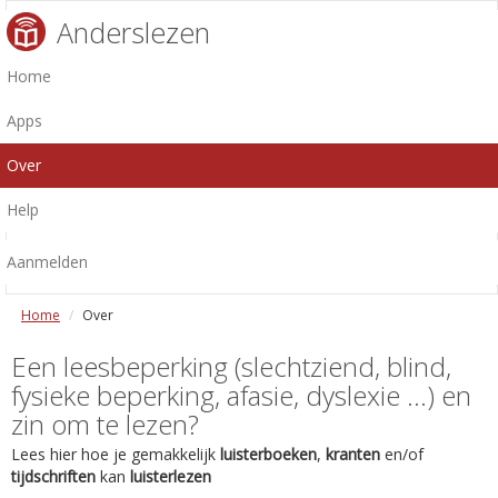
Anderslezen
Home
Apps
Over
Help
Aanmelden
Home
Over
Een leesbeperking (slechtziend, blind,
fysieke beperking, afasie, dyslexie ...) en
zin om te lezen?
Lees hier hoe je gemakkelijk
luisterboeken
,
kranten
en/of
tijdschriften
kan
luisterlezen