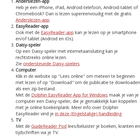
Anderslezen-app
Heb je een iPhone, iPad, Android-telefoon, Android-tablet of
Chromebook? Dan is lezen supereenvoudig met de gratis
Anderslezen-app
.
EasyReader-app
Ook met de
EasyReader-app
kan je lezen op je smartphone
en/of tablet (Android en iOs).
Daisy-speler
Op een Daisy-speler met internetaansluiting kan je
rechtstreeks online lezen.
Zie
ondersteunde Daisy-spelers
Computer
Klik in de website op "Lees online" om meteen te beginnen
met lezen of op "Download" om de publicatie te downloaden
als een zip-bestand.
Met de
Dolphin EasyReader App for Windows
maak je van je
computer een Daisy-speler, die je gemakkelijk kan koppelen
met je online boekenplank. Meer info over Dolphin
EasyReader vind je
in deze (Engelstalige) handleiding
TV
Met de
GuideReader Pod
lees/beluister je boeken, kranten en
tijdschriften via je TV.