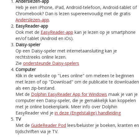
Anderslezen-app
Heb je een iPhone, iPad, Android-telefoon, Android-tablet of
Chromebook? Dan is lezen supereenvoudig met de gratis
Anderslezen-app
.
EasyReader-app
Ook met de
EasyReader-app
kan je lezen op je smartphone
en/of tablet (Android en iOs).
Daisy-speler
Op een Daisy-speler met internetaansluiting kan je
rechtstreeks online lezen.
Zie
ondersteunde Daisy-spelers
Computer
Klik in de website op "Lees online" om meteen te beginnen
met lezen of op "Download" om de publicatie te downloaden
als een zip-bestand.
Met de
Dolphin EasyReader App for Windows
maak je van je
computer een Daisy-speler, die je gemakkelijk kan koppelen
met je online boekenplank. Meer info over Dolphin
EasyReader vind je
in deze (Engelstalige) handleiding
TV
Met de
GuideReader Pod
lees/beluister je boeken, kranten en
tijdschriften via je TV.