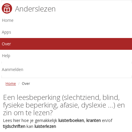
Anderslezen
Home
Apps
Over
Help
Aanmelden
Home
Over
Een leesbeperking (slechtziend, blind,
fysieke beperking, afasie, dyslexie ...) en
zin om te lezen?
Lees hier hoe je gemakkelijk
luisterboeken
,
kranten
en/of
tijdschriften
kan
luisterlezen