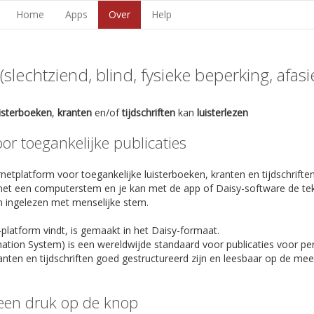
Home
Apps
Over
Help
lechtziend, blind, fysieke beperking, afasie,
uisterboeken
,
kranten
en/of
tijdschriften
kan
luisterlezen
r toegankelijke publicaties
netplatform voor toegankelijke luisterboeken, kranten en tijdschriften
et een computerstem en je kan met de app of Daisy-software de te
n ingelezen met menselijke stem.
-platform vindt, is gemaakt in het Daisy-formaat.
rmation System) is een wereldwijde standaard voor publicaties voor p
anten en tijdschriften goed gestructureerd zijn en leesbaar op de m
een druk op de knop