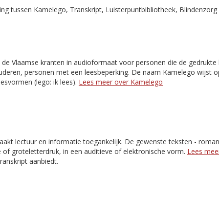
g tussen Kamelego, Transkript, Luisterpuntbibliotheek, Blindenzorg 
 de Vlaamse kranten in audioformaat voor personen die de gedrukte k
 ouderen, personen met een leesbeperking. De naam Kamelego wijst o
esvormen (lego: ik lees).
Lees meer over Kamelego
akt lectuur en informatie toegankelijk. De gewenste teksten - romans,
e of groteletterdruk, in een auditieve of elektronische vorm.
Lees meer
Transkript aanbiedt.