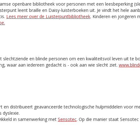
aamse openbare bibliotheek voor personen met een leesbeperking (slec
isterpunt leent braille en Daisy-luisterboeken uit. Je vindt het hele aa
is.
Lees meer over de Luisterpuntbibliotheek
. Kinderen en jongeren m
be.
t slechtziende en blinde personen om een kwaliteitsvol leven uit te 
ng, waar aan iedereen gedacht is - ook aan wie slecht ziet.
www.blinde
rt en distribueert geavanceerde technologische hulpmiddelen voor m
 dyslexie.
ikkeld in samenwerking met
Sensotec
. Op die manier staat Sensote