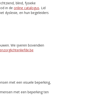
htziend, blind, fysieke
nbod in de
online catalogus
. Lid
et dyslexie, en hun begeleiders
bouwen. We ijveren bovendien
nzorglichtenliefde.be
ensen met een visuele beperking,
c mensen met een beperking ten