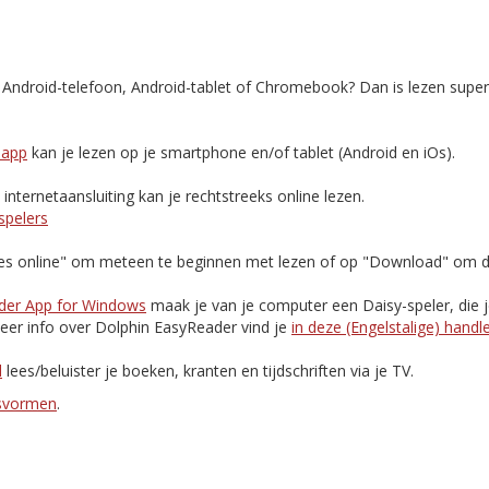
, Android-telefoon, Android-tablet of Chromebook? Dan is lezen supe
-app
kan je lezen op je smartphone en/of tablet (Android en iOs).
nternetaansluiting kan je rechtstreeks online lezen.
spelers
Lees online" om meteen te beginnen met lezen of op "Download" om d
der App for Windows
maak je van je computer een Daisy-speler, die 
eer info over Dolphin EasyReader vind je
in deze (Engelstalige) handl
d
lees/beluister je boeken, kranten en tijdschriften via je TV.
esvormen
.