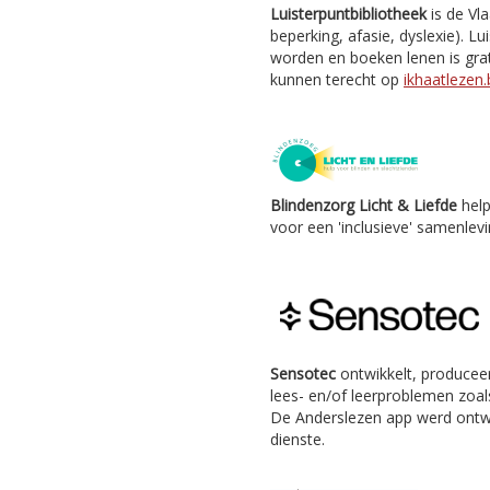
Luisterpuntbibliotheek
is de Vl
beperking, afasie, dyslexie). Lu
worden en boeken lenen is grat
kunnen terecht op
ikhaatlezen.
Blindenzorg Licht & Liefde
help
voor een 'inclusieve' samenlevi
Sensotec
ontwikkelt, producee
lees- en/of leerproblemen zoals
De Anderslezen app werd ontw
dienste.