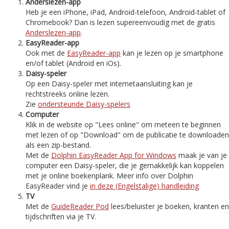
Anderslezen-app
Heb je een iPhone, iPad, Android-telefoon, Android-tablet of
Chromebook? Dan is lezen supereenvoudig met de gratis
Anderslezen-app
.
EasyReader-app
Ook met de
EasyReader-app
kan je lezen op je smartphone
en/of tablet (Android en iOs).
Daisy-speler
Op een Daisy-speler met internetaansluiting kan je
rechtstreeks online lezen.
Zie
ondersteunde Daisy-spelers
Computer
Klik in de website op "Lees online" om meteen te beginnen
met lezen of op "Download" om de publicatie te downloaden
als een zip-bestand.
Met de
Dolphin EasyReader App for Windows
maak je van je
computer een Daisy-speler, die je gemakkelijk kan koppelen
met je online boekenplank. Meer info over Dolphin
EasyReader vind je
in deze (Engelstalige) handleiding
TV
Met de
GuideReader Pod
lees/beluister je boeken, kranten en
tijdschriften via je TV.