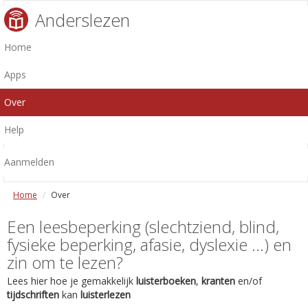
Anderslezen
Home
Apps
Over
Help
Aanmelden
Home
Over
Een leesbeperking (slechtziend, blind,
fysieke beperking, afasie, dyslexie ...) en
zin om te lezen?
Lees hier hoe je gemakkelijk
luisterboeken
,
kranten
en/of
tijdschriften
kan
luisterlezen