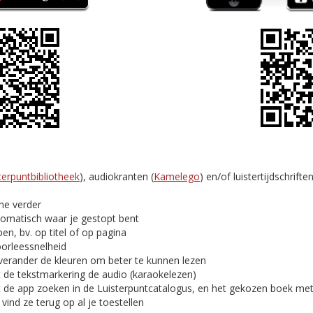
terpuntbibliotheek
), audiokranten (
Kamelego
) en/of luistertijdschriften
ine verder
tomatisch waar je gestopt bent
en, bv. op titel of op pagina
oorleessnelheid
verander de kleuren om beter te kunnen lezen
t de tekstmarkering de audio (karaokelezen)
t de app zoeken in de Luisterpuntcatalogus, en het gekozen boek me
ind ze terug op al je toestellen