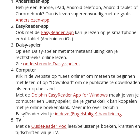
Anderslezen-app
Heb je een iPhone, iPad, Android-telefoon, Android-tablet of
Chromebook? Dan is lezen supereenvoudig met de gratis
Anderslezen-app
.
EasyReader-app
Ook met de
EasyReader-app
kan je lezen op je smartphone
en/of tablet (Android en iOs).
Daisy-speler
Op een Daisy-speler met internetaansluiting kan je
rechtstreeks online lezen.
Zie
ondersteunde Daisy-spelers
Computer
Klik in de website op "Lees online" om meteen te beginnen
met lezen of op "Download" om de publicatie te downloaden
als een zip-bestand.
Met de
Dolphin EasyReader App for Windows
maak je van je
computer een Daisy-speler, die je gemakkelijk kan koppelen
met je online boekenplank. Meer info over Dolphin
EasyReader vind je
in deze (Engelstalige) handleiding
TV
Met de
GuideReader Pod
lees/beluister je boeken, kranten en
tijdschriften via je TV.