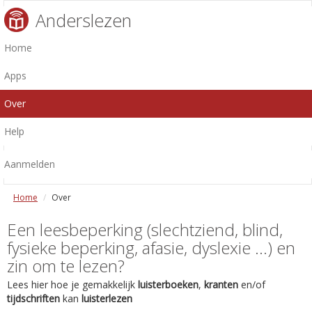
Anderslezen
Home
Apps
Over
Help
Aanmelden
Home
Over
Een leesbeperking (slechtziend, blind,
fysieke beperking, afasie, dyslexie ...) en
zin om te lezen?
Lees hier hoe je gemakkelijk
luisterboeken
,
kranten
en/of
tijdschriften
kan
luisterlezen