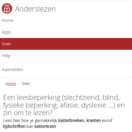
Anderslezen
Home
Apps
Over
Help
Aanmelden
Home
Over
Een leesbeperking (slechtziend, blind,
fysieke beperking, afasie, dyslexie ...) en
zin om te lezen?
Lees hier hoe je gemakkelijk
luisterboeken
,
kranten
en/of
tijdschriften
kan
luisterlezen